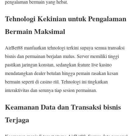
pengalaman bermain yang hebat.
Tehnologi Kekinian untuk Pengalaman
Bermain Maksimal
AirBet88 manfaatkan tehnologi terkini supaya semua transaksi
bisnis dan permainan berjalan mulus. Server memiliki tinggi
pastikan jaringan konstan, sedangkan feature live kasino
mendatangkan dealer betulan hingga pemain rasakan kesan
bermain seperti di casino riil. Tehnologi ini tingkatkan
interaktivitas dan serunya tiap sesion permainan.
Keamanan Data dan Transaksi bisnis
Terjaga