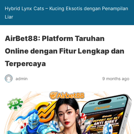
Hybrid Lynx Cats – Kucing Eksotis dengan Penampilan
Liar
AirBet88: Platform Taruhan
Online dengan Fitur Lengkap dan
Terpercaya
admin
9 months ago