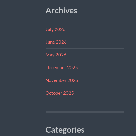
Archives
July 2026
June 2026
May 2026
December 2025
November 2025
October 2025
Categories