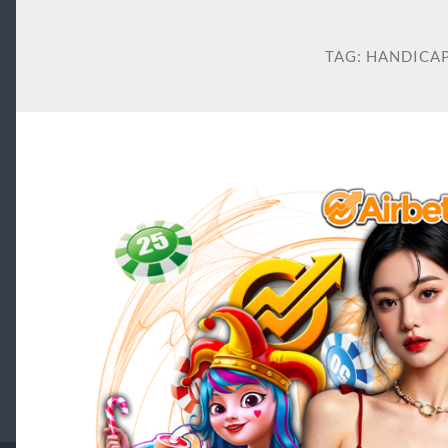
TAG:
HANDICAP