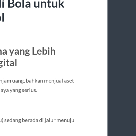
i Bola untuk
l
na yang Lebih
ital
jam uang, bahkan menjual aset
aya yang serius.
u) sedang berada di jalur menuju