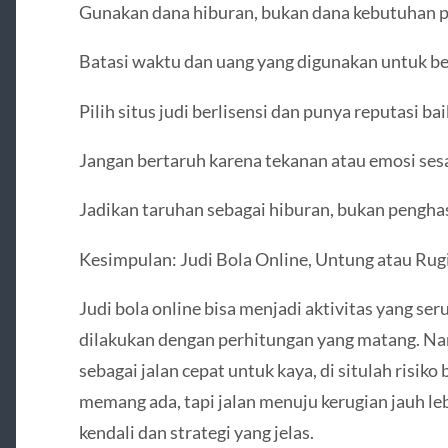
Gunakan dana hiburan, bukan dana kebutuhan p
Batasi waktu dan uang yang digunakan untuk be
Pilih situs judi berlisensi dan punya reputasi bai
Jangan bertaruh karena tekanan atau emosi ses
Jadikan taruhan sebagai hiburan, bukan pengha
Kesimpulan: Judi Bola Online, Untung atau Rug
Judi bola online bisa menjadi aktivitas yang ser
dilakukan dengan perhitungan yang matang. N
sebagai jalan cepat untuk kaya, di situlah risik
memang ada, tapi jalan menuju kerugian jauh leb
kendali dan strategi yang jelas.