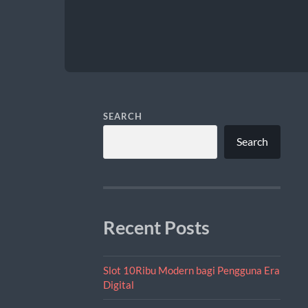
SEARCH
Search
Recent Posts
Slot 10Ribu Modern bagi Pengguna Era
Digital