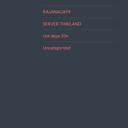
RAJANAGA99
SERVER THAILAND
slot depo 10k
Uncategorized