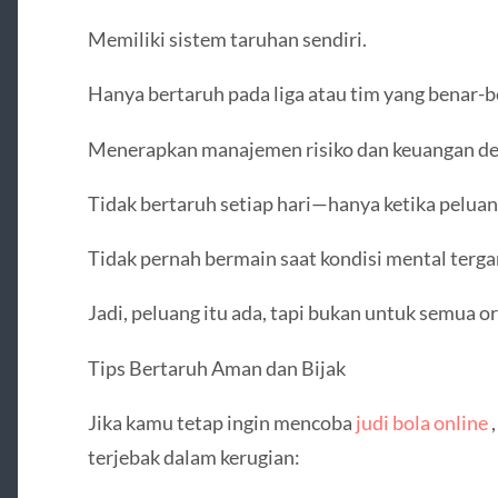
Memiliki sistem taruhan sendiri.
Hanya bertaruh pada liga atau tim yang benar-
Menerapkan manajemen risiko dan keuangan den
Tidak bertaruh setiap hari—hanya ketika peluan
Tidak pernah bermain saat kondisi mental terga
Jadi, peluang itu ada, tapi bukan untuk semua o
Tips Bertaruh Aman dan Bijak
Jika kamu tetap ingin mencoba
judi bola online
,
terjebak dalam kerugian: