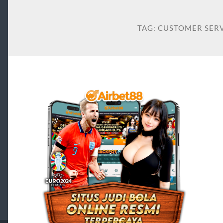
TAG:
CUSTOMER SERV