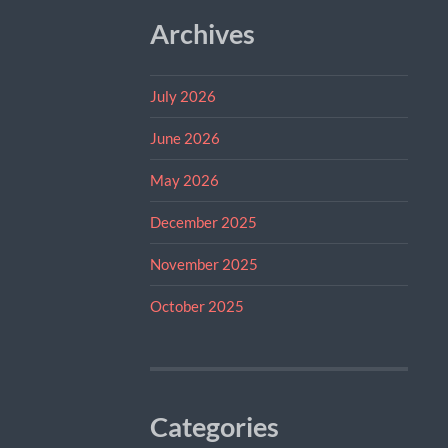
Archives
July 2026
June 2026
May 2026
December 2025
November 2025
October 2025
Categories