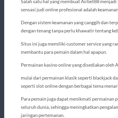
Salah satu hal yang membuat Airbet88 menjadi
sensasi judi online profesional adalah keamanan
Dengan sistem keamanan yang canggih dan terp
dengan tenang tanpa perlu khawatir tentang ke
Situs ini juga memiliki customer service yang r
membantu para pemain dalam hal apapun.
Permainan kasino online yang disediakan oleh 
mulai dari permainan klasik seperti blackjack 
seperti slot online dengan berbagai tema menar
Para pemain juga dapat menikmati permainan po
seluruh dunia, sehingga meningkatkan pengal
jaringan pertemanan.