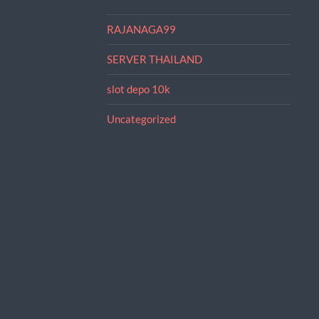
RAJANAGA99
SERVER THAILAND
slot depo 10k
Uncategorized