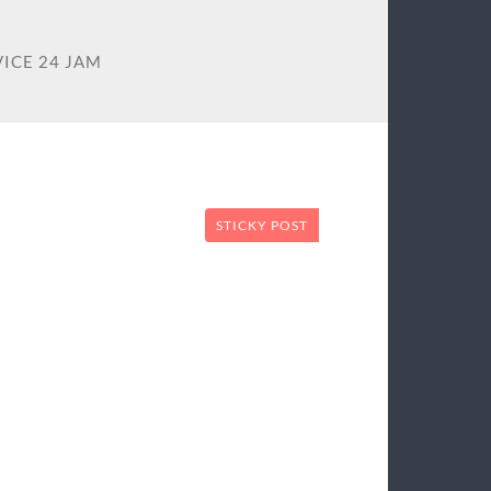
ICE 24 JAM
STICKY POST