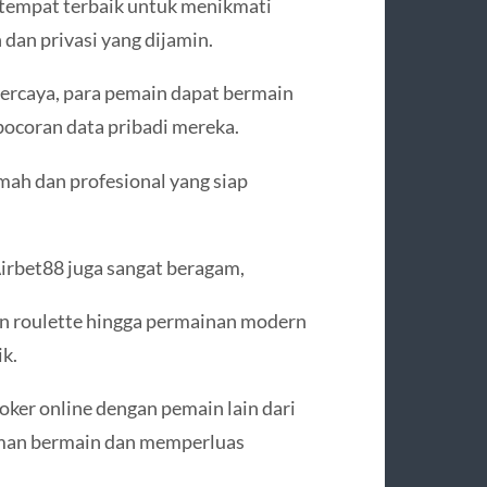
 tempat terbaik untuk menikmati
 dan privasi yang dijamin.
ercaya, para pemain dapat bermain
bocoran data pribadi mereka.
amah dan profesional yang siap
Airbet88 juga sangat beragam,
dan roulette hingga permainan modern
ik.
ker online dengan pemain lain dari
aman bermain dan memperluas